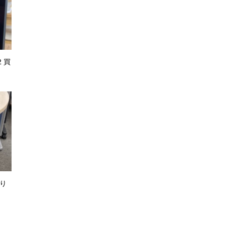
2 買
取り