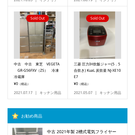
Sold Out
Sold Out
中古 中古 東芝 VEGETA
三菱 圧力IH炊飯ジャー(5．5
GR-G56FXV（ZS） 冷凍
合炊き) KuaL 炭炊釜 NJ-XE10
冷蔵庫
E7
¥0
¥0
（税込）
（税込）
2021.07.17
キッチン用品
2021.05.07
キッチン用品
お勧め商品
中古 2021年製 2槽式電気フライヤー