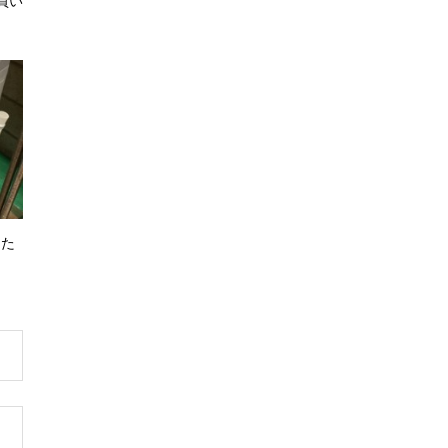
 買い
した