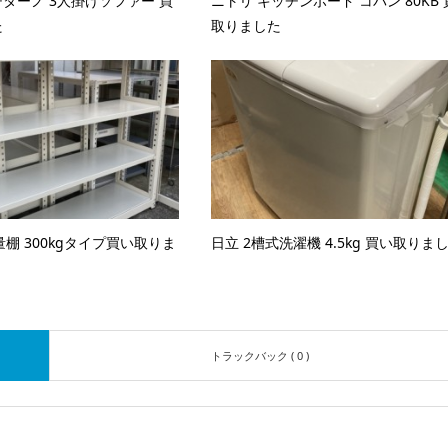
ターノ 3人掛けソファー 買
ニトリ キッチンボード コパン 80KB
た
取りました
中量棚 300kgタイプ買い取りま
日立 2槽式洗濯機 4.5kg 買い取りま
トラックバック ( 0 )