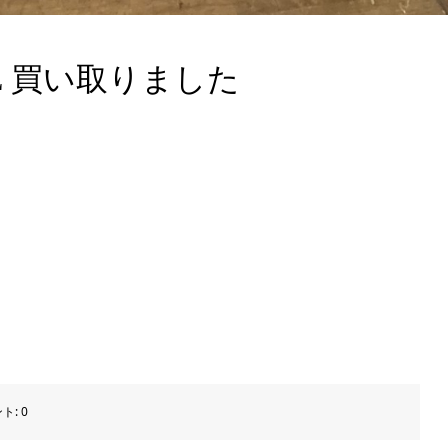
5L 買い取りました
ト:
0