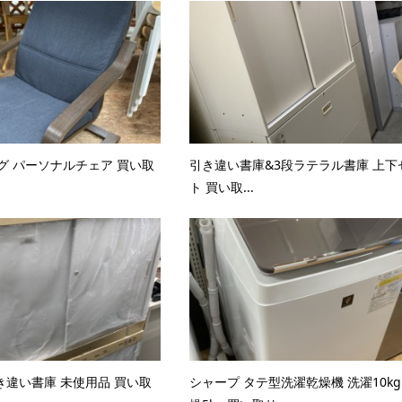
ング パーソナルチェア 買い取
引き違い書庫&3段ラテラル書庫 上下
ト 買い取...
き違い書庫 未使用品 買い取
シャープ タテ型洗濯乾燥機 洗濯10kg