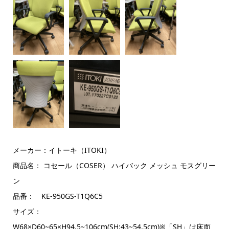
メーカー：イトーキ（ITOKI）
商品名： コセール（COSER） ハイバック メッシュ モスグリー
ン
品番： KE-950GS-T1Q6C5
サイズ：
W68×D60~65×H94.5~106cm(SH:43~54.5cm)※「SH」は床面