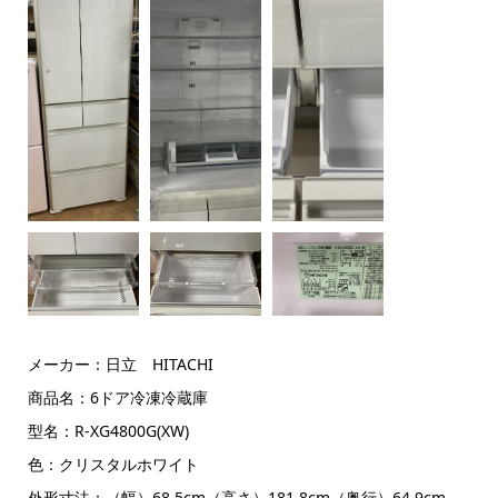
メーカー：日立 HITACHI
商品名：6ドア冷凍冷蔵庫
型名：R-XG4800G(XW)
色：クリスタルホワイト
外形寸法：（幅）68.5cm（高さ）181.8cm（奥行）64.9cm