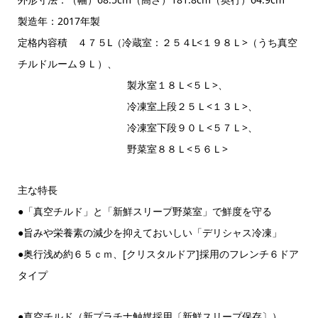
製造年：2017年製
定格内容積 ４７５L（冷蔵室：２５４L<１９８Ｌ>（うち真空
チルドルーム９Ｌ）、
製氷室１８Ｌ<５Ｌ>、
冷凍室上段２５Ｌ<１３Ｌ>、
冷凍室下段９０Ｌ<５７Ｌ>、
野菜室８８Ｌ<５６Ｌ>
主な特長
●「真空チルド」と「新鮮スリープ野菜室」で鮮度を守る
●旨みや栄養素の減少を抑えておいしい「デリシャス冷凍」
●奥行浅め約６５ｃｍ、[クリスタルドア]採用のフレンチ６ドア
タイプ
●真空チルド（新プラチナ触媒採用〔新鮮スリープ保存〕）