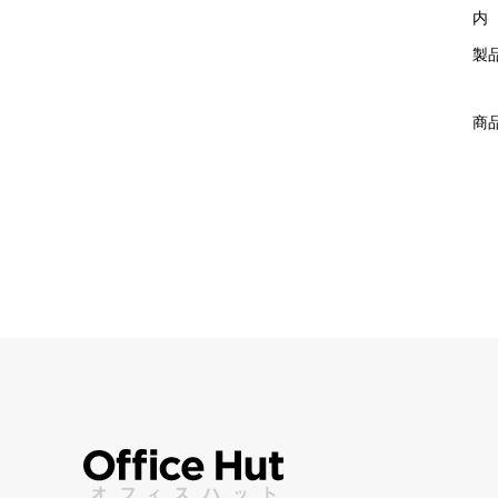
内
製品
商