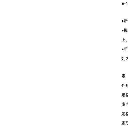
■
●
●
上
●
効
電 
外形
定格
庫内
定
霜