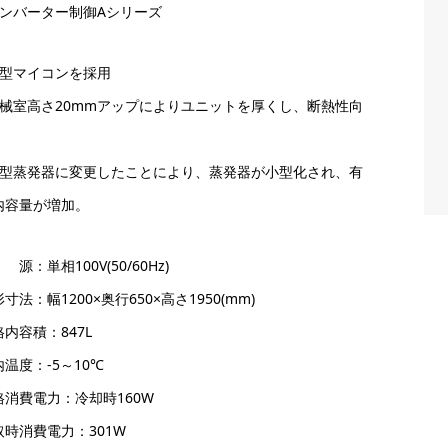
インバーター制御Aシリーズ
新型マイコンを採用
機械室高さ20mmアップによりユニットを厚くし、断熱性向
。
新型蒸発器に変更したことにより、蒸発器が小型化され、有
内容量が増加。
源：単相100V(50/60Hz)
寸法：幅1200×奥行650×高さ1950(mm)
内容積：847L
温度：-5～10℃
格消費電力：冷却時160W
取時消費電力：301W