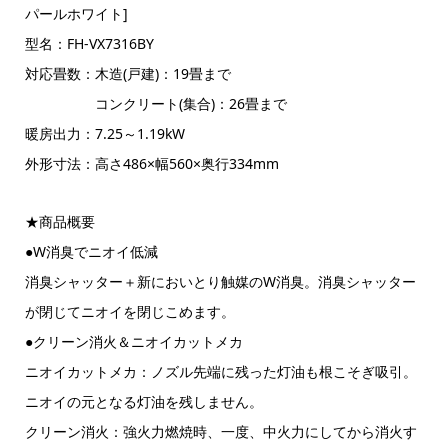
パールホワイト]
型名：FH-VX7316BY
対応畳数：木造(戸建)：19畳まで
コンクリート(集合)：26畳まで
暖房出力：7.25～1.19kW
外形寸法：高さ486×幅560×奥行334mm
★商品概要
●W消臭でニオイ低減
消臭シャッター＋新においとり触媒のW消臭。消臭シャッター
が閉じてニオイを閉じこめます。
●クリーン消火＆ニオイカットメカ
ニオイカットメカ：ノズル先端に残った灯油も根こそぎ吸引。
ニオイの元となる灯油を残しません。
クリーン消火：強火力燃焼時、一度、中火力にしてから消火す