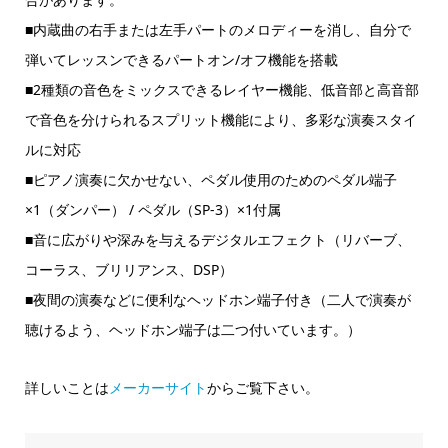
■内蔵曲の右手または左手パートのメロディーを消し、自分で
弾いてレッスンできるパートオン/オフ機能を搭載
■2種類の音色をミックスできるレイヤー機能、低音部と高音部
で音色を分けられるスプリット機能により、多彩な演奏スタイ
ルに対応
■ピアノ演奏に欠かせない、ペダル使用のためのペダル端子
×1（ダンパー） / ペダル（SP-3）×1付属
■音に広がりや深みを与えるデジタルエフェクト（リバーブ、
コーラス、ブリリアンス、DSP）
■夜間の演奏などに便利なヘッドホン端子付き（二人で演奏が
聴けるよう、ヘッドホン端子は二つ付いています。）
詳しいことは
メーカーサイト
からご覧下さい。