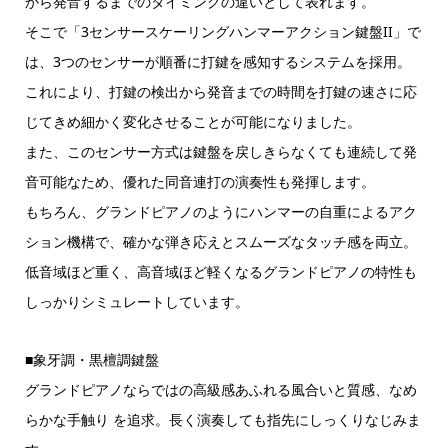
から発音するまでのタイミングの違いとして表れます。
そこで「3センサースケーリングハンマーアクション鍵盤II」で
は、3つのセンサーが順番に打鍵を感知するシステムを採用。
これにより、打鍵の検出から発音までの時間を打鍵の速さに応
じてきめ細かく変化させることが可能になりました。
また、このセンサー方式は鍵盤を戻しきらなくても連続して発
音可能なため、優れた同音連打の演奏性も発揮します。
もちろん、グランドピアノのようにハンマーの自重によるアク
ション機構で、確かな弾き応えとスムーズなタッチ感を両立。
低音域ほど重く、高音域ほど軽くなるグランドピアノの特性も
しっかりシミュレートしています。
■象牙調・黒檀調鍵盤
グランドピアノならではの高級感あふれる風合いと質感、なめ
らかな手触り を追求。長く演奏しても指先にしっくりなじみま