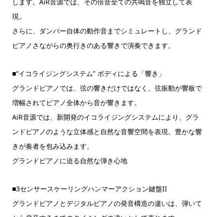
します。AiR音源では、その倍音全ての共鳴音を独立して表
現。
さらに、ダンパー自体の動作音までシミュレートし、グランド
ピアノさながらの奥行きのある響きで演奏できます。
■“イコライジングシステム” ボディによる「響き」
グランドピアノでは、弦の響きだけではなく、弦振動が響板で
増幅されてピアノ全体から音が響きます。
AiR音源では、新開発のイコライジングシステムにより、グラ
ンドピアノのような立体感と自然な音響空間を表現。豊かな響
きが奏者を包み込みます。
グランドピアノに迫る自然な弾き心地
■3センサースケーリングハンマーアクション鍵盤II
グランドピアノとデジタルピアノの発音構造の違いは、弾いて