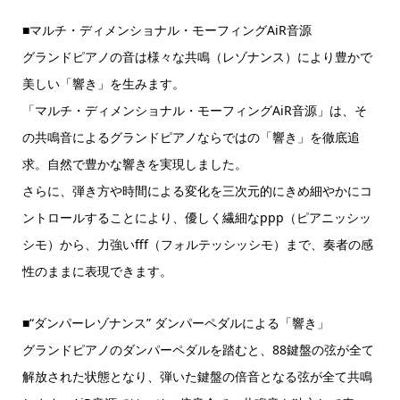
■マルチ・ディメンショナル・モーフィングAiR音源
グランドピアノの音は様々な共鳴（レゾナンス）により豊かで
美しい「響き」を生みます。
「マルチ・ディメンショナル・モーフィングAiR音源」は、そ
の共鳴音によるグランドピアノならではの「響き」を徹底追
求。自然で豊かな響きを実現しました。
さらに、弾き方や時間による変化を三次元的にきめ細やかにコ
ントロールすることにより、優しく繊細なppp（ピアニッシッ
シモ）から、力強いfff（フォルテッシッシモ）まで、奏者の感
性のままに表現できます。
■“ダンパーレゾナンス” ダンパーペダルによる「響き」
グランドピアノのダンパーペダルを踏むと、88鍵盤の弦が全て
解放された状態となり、弾いた鍵盤の倍音となる弦が全て共鳴